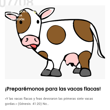
07/08
EDUCACIÓN FINANCIERA
HISTORIA
INVERSIÓN
¡Preparémonos para las vacas flacas!
«Y las vacas flacas y feas devoraron las primeras siete vacas
gordas.» (Génesis. 41:20) No…