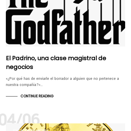
El Padrino, una clase magistral de
negocios
«¿Por qué has de enviarle el borrador a alguien que no pertenece a
nuestra compañía?»…
CONTINUE READING
04/06
EDUCACIÓN FINANCIERA