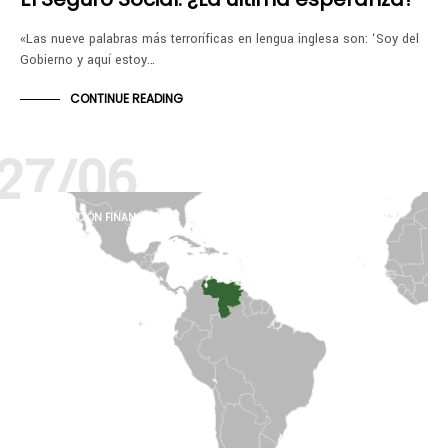
«Las nueve palabras más terroríficas en lengua inglesa son: ‘Soy del
Gobierno y aquí estoy…
CONTINUE READING
27/06
EDUCACIÓN FINANCIERA
HISTORIA