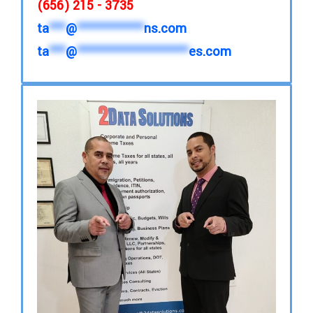
(656) 215 - 3735
ta
***
@
************
ns.com
ta
***
@
********************
es.com