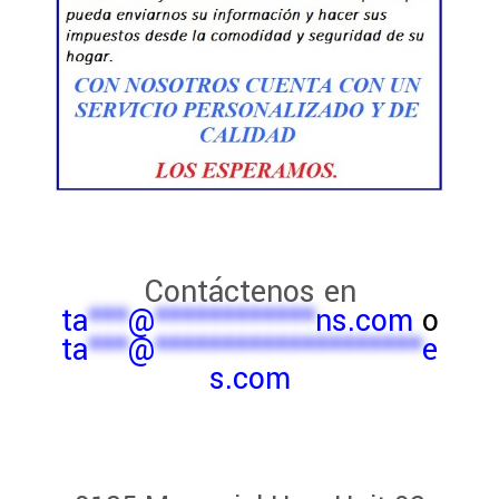
Contáctenos en
ta
***
@
************
ns.com
o
ta
***
@
********************
e
s.com