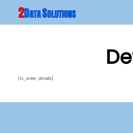
De
[tc_order_details]