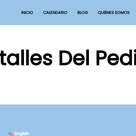
INICIO
CALENDARIO
BLOG
QUIÉNES SOMOS
talles Del Ped
English